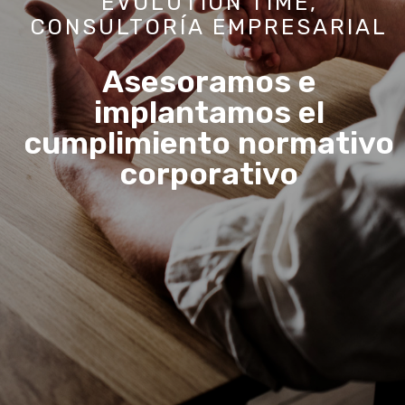
EVOLUTION TIME,
CONSULTORÍA EMPRESARIAL
Tu satisfacción es
nuestro objetivo, la
excelencia, la forma de
conseguirlo.